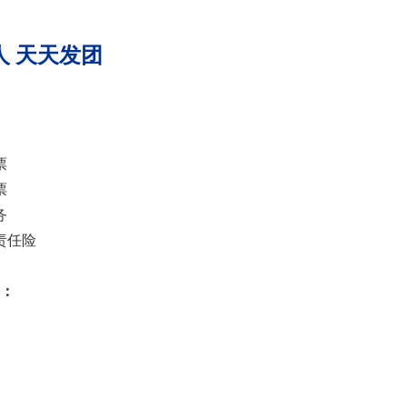
/人 天天发团
票
票
务
责任险
：